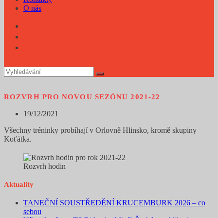
O nás
ROZVRH PRO NOVOU SEZÓNU 2021-22
Příspěvek
19/12/2021
byl
Všechny tréninky probíhají v Orlovně Hlinsko, kromě skupiny
publikován
Koťátka.
Rozvrh hodin
Aktuality
TANEČNÍ SOUSTŘEDĚNÍ KRUCEMBURK 2026 – co
sebou