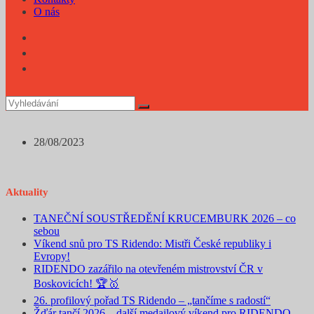
O nás
Příspěvek
28/08/2023
byl
publikován
Aktuality
TANEČNÍ SOUSTŘEDĚNÍ KRUCEMBURK 2026 – co
sebou
Víkend snů pro TS Ridendo: Mistři České republiky i
Evropy!
RIDENDO zazářilo na otevřeném mistrovství ČR v
Boskovicích! 🏆🥇
26. profilový pořad TS Ridendo – „tančíme s radostí“
Žďár tančí 2026 – další medailový víkend pro RIDENDO