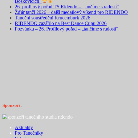
Boskovicích!
26. profilový pořad TS Ridendo – „tančíme s radostí“
Žďár tančí 2026 – další medailový víkend pro RIDENDO
Taneční soustředění Krucemburk 2026
RIDENDO zazářilo na Best Dance Cupu 2026
Pozvánka – 26. Profilový pořad – „tančíme s radostí“
Sponzoři:
Aktuality
Pro Tanečníky