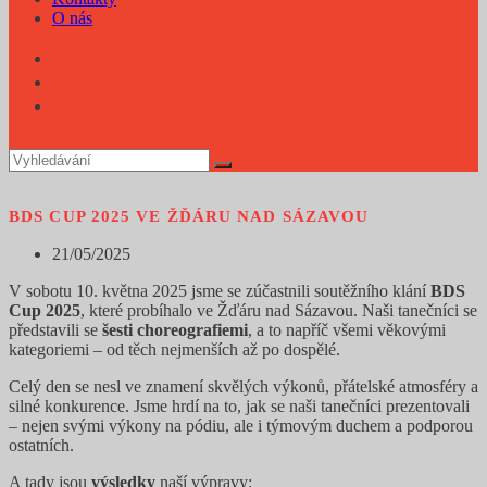
O nás
BDS CUP 2025 VE ŽĎÁRU NAD SÁZAVOU
Příspěvek
21/05/2025
byl
V sobotu 10. května 2025 jsme se zúčastnili soutěžního klání
BDS
publikován
Cup 2025
, které probíhalo ve Žďáru nad Sázavou. Naši tanečníci se
představili se
šesti choreografiemi
, a to napříč všemi věkovými
kategoriemi – od těch nejmenších až po dospělé.
Celý den se nesl ve znamení skvělých výkonů, přátelské atmosféry a
silné konkurence. Jsme hrdí na to, jak se naši tanečníci prezentovali
– nejen svými výkony na pódiu, ale i týmovým duchem a podporou
ostatních.
A tady jsou
výsledky
naší výpravy: