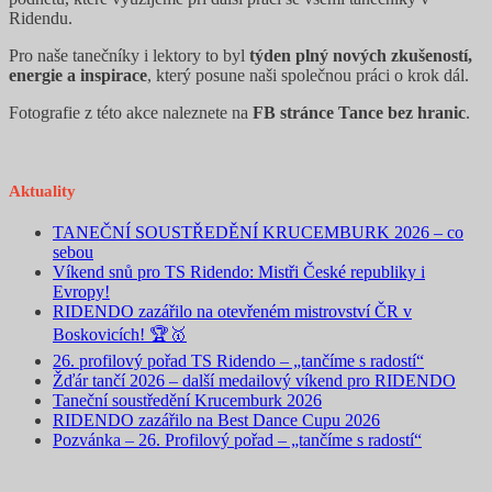
Ridendu.
Pro naše tanečníky i lektory to byl
týden plný nových zkušeností,
energie a inspirace
, který posune naši společnou práci o krok dál.
Fotografie z této akce naleznete na
FB stránce Tance bez hranic
.
Aktuality
TANEČNÍ SOUSTŘEDĚNÍ KRUCEMBURK 2026 – co
sebou
Víkend snů pro TS Ridendo: Mistři České republiky i
Evropy!
RIDENDO zazářilo na otevřeném mistrovství ČR v
Boskovicích! 🏆🥇
26. profilový pořad TS Ridendo – „tančíme s radostí“
Žďár tančí 2026 – další medailový víkend pro RIDENDO
Taneční soustředění Krucemburk 2026
RIDENDO zazářilo na Best Dance Cupu 2026
Pozvánka – 26. Profilový pořad – „tančíme s radostí“