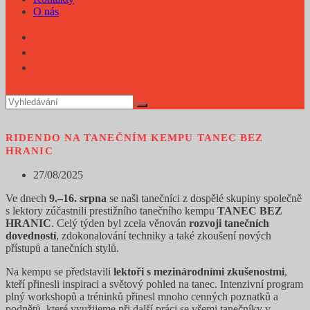
O nás
RIDENDO NA TANEČNÍM KEMPU TANEC BEZ
HRANIC
Příspěvek
27/08/2025
byl
Ve dnech
9.–16. srpna
se naši tanečníci z dospělé skupiny společně
publikován
s lektory zúčastnili prestižního tanečního kempu
TANEC BEZ
HRANIC
. Celý týden byl zcela věnován
rozvoji tanečních
dovedností
, zdokonalování techniky a také zkoušení nových
přístupů a tanečních stylů.
Na kempu se představili
lektoři s mezinárodními zkušenostmi
,
kteří přinesli inspiraci a světový pohled na tanec. Intenzivní program
plný workshopů a tréninků přinesl mnoho cenných poznatků a
podnětů, které využijeme při další práci se všemi tanečníky v