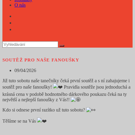
O nás
SOUTĚŽ PRO NAŠE FANOUŠKY
Příspěvek
09/04/2026
byl
Již tuto sobotu naše tanečníky čeká první soutěž a s ní zahajujeme i
publikován
soutěž pro naše fanoušky!
Pravidla soutěže jsou jednoduchá a
krásná cena v podobě hodnotného dárkového poukazu čeká na ty
největší a nejlepší fanoušky z Vás!!
Kdo si odnese první razítko už tuto sobotu?
Těšíme se na Vás