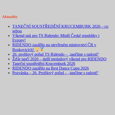
Aktuality
TANEČNÍ SOUSTŘEDĚNÍ KRUCEMBURK 2026 – co
sebou
Víkend snů pro TS Ridendo: Mistři České republiky i
Evropy!
RIDENDO zazářilo na otevřeném mistrovství ČR v
Boskovicích!
26. profilový pořad TS Ridendo – „tančíme s radostí“
Žďár tančí 2026 – další medailový víkend pro RIDENDO
Taneční soustředění Krucemburk 2026
RIDENDO zazářilo na Best Dance Cupu 2026
Pozvánka – 26. Profilový pořad – „tančíme s radostí“