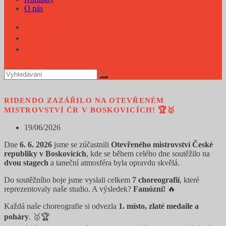
O nás
RIDENDO ZAZÁŘILO NA OTEVŘENÉM
MISTROVSTVÍ ČR V BOSKOVICÍCH! 🏆🥇
Příspěvek
19/06/2026
byl
Dne
6. 6. 2026
jsme se zúčastnili
Otevřeného mistrovství České
publikován
republiky v Boskovicích
, kde se během celého dne soutěžilo na
dvou stagech
a taneční atmosféra byla opravdu skvělá.
Do soutěžního boje jsme vyslali celkem
7 choreografií
, které
reprezentovaly naše studio. A výsledek?
Famózní!
🔥
Každá naše choreografie si odvezla
1. místo, zlaté medaile a
poháry
. 🥇🏆