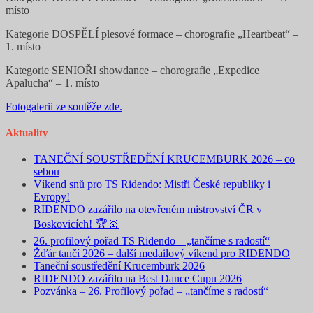
místo
Kategorie DOSPĚLÍ plesové formace – chorografie „Heartbeat“ –
1. místo
Kategorie SENIOŘI showdance – chorografie „Expedice
Apalucha“ – 1. místo
Fotogalerii ze soutěže zde.
Aktuality
TANEČNÍ SOUSTŘEDĚNÍ KRUCEMBURK 2026 – co
sebou
Víkend snů pro TS Ridendo: Mistři České republiky i
Evropy!
RIDENDO zazářilo na otevřeném mistrovství ČR v
Boskovicích! 🏆🥇
26. profilový pořad TS Ridendo – „tančíme s radostí“
Žďár tančí 2026 – další medailový víkend pro RIDENDO
Taneční soustředění Krucemburk 2026
RIDENDO zazářilo na Best Dance Cupu 2026
Pozvánka – 26. Profilový pořad – „tančíme s radostí“