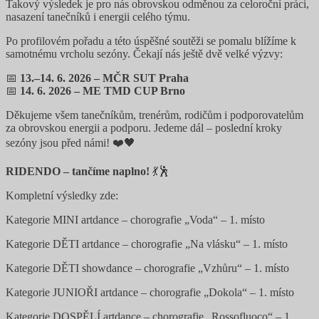
Takový výsledek je pro nás obrovskou odměnou za celoroční práci,
nasazení tanečníků i energii celého týmu.
Po profilovém pořadu a této úspěšné soutěži se pomalu blížíme k
samotnému vrcholu sezóny. Čekají nás ještě dvě velké výzvy:
📅
13.–14. 6. 2026 – MČR SUT Praha
📅
14. 6. 2026 – ME TMD CUP Brno
Děkujeme všem tanečníkům, trenérům, rodičům i podporovatelům
za obrovskou energii a podporu. Jedeme dál – poslední kroky
sezóny jsou před námi! ❤️🖤
RIDENDO – tančíme naplno!
💃🕺
Kompletní výsledky zde:
Kategorie MINI artdance – chorografie „Voda“ – 1. místo
Kategorie DĚTI artdance – chorografie „Na vlásku“ – 1. místo
Kategorie DĚTI showdance – chorografie „Vzhůru“ – 1. místo
Kategorie JUNIOŘI artdance – chorografie „Dokola“ – 1. místo
Kategorie DOSPĚLÍ artdance – chorografie „Rossofluoco“ – 1.